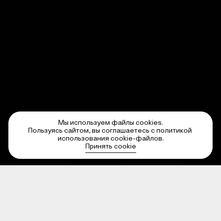
Мы используем файлы cookies.

Пользуясь сайтом, вы соглашаетесь с политикой 
использования cookie-файлов.
Оставить заявку
Принять cookie
Услуги / Дата
Веб-дизайн,
Разработка
2023
—
2024
Ссылки
greeklegend.gr